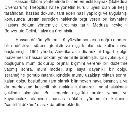
Hassas döküm yönteminde bilinen en eski kaynak (Schedula
Diversarum) Theopilus Kilise yönetim kurulu üyesi olan bir keşiş
tarafından, hassas dökümü tarif eden nasıl yapıldığı ve uygulanışı
konusunda üretim süreçleri hakkında bilgi veren bir kaynaktır.
Hassas döküm yöntemiyle üretilmiş tarihi Medusa heykelini
Benvenuto Celini, İtalya’da üretmiştir.
Hassas döküm yöntemi 19. yüzyılın sonlarına doğru modern
bir endüstriyel sürece girmiştir ve dişçilik alanında kullanılmaya
başlanmıştır. 1901 yılında, Amerika asıllı diş hekimi Tagart, dolgu
malzemesini hassas döküm yöntemi ile üretmiştir. İçi oyulmuş diş
boşluğuna mum doldurup orijinal biçimini vererek bir düzeltme
yapmış sonra, mum modeli alıp, ısıya dayanıklı bir dolgu
seramiğine gömüp ısıtarak içindeki mumu uzaklaştırdıktan sonra,
kalan dolgu boşluğuna tam olarak bilinmeyen hava basıncıyla ya
da merkezkaç kuvvetli bir makina kullanarak metal akıtılması
şeklinde olmuştur. Bu nedenle dişçilikte protez yapımı ve
kuyumculuk alanında hassas döküm yönteminin kullanımı
"santrifüj döküm" olarak da bilinmektedir.