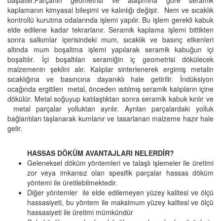
başlatılır.Parçanın geometrisi ve alaşımına göre seramik
kaplamanın kimyasal bileşimi ve kalınlığı değişir. Nem ve sıcaklık
kontrollü kurutma odalarında işlemi yapılır. Bu işlem gerekli kabuk
elde edilene kadar tekrarlanır. Seramik kaplama işlemi bittikten
sonra salkımlar içerisindeki mum, sıcaklık ve basınç etkenleri
altında mum boşaltma işlemi yapılarak seramik kabuğun içi
boşaltılır. İçi boşaltılan seramiğin iç geometrisi dökülecek
malzemenin şeklini alır. Kalıplar sinterlenerek ergimiş metalin
sıcaklığına ve basıncına dayanıklı hale getirilir. İndüksiyon
ocağında ergitilen metal, önceden ısıtılmış seramik kalıpların içine
dökülür. Metal soğuyup katılaştıktan sonra seramik kabuk kırılır ve
metal parçalar yolluktan ayrılır. Ayrılan parçalardaki yolluk
bağlantıları taşlanarak kumlanır ve tasarlanan malzeme hazır hale
gelir.
HASSAS DÖKÜM AVANTAJLARI NELERDİR?
Geleneksel döküm yöntemleri ve talaşlı işlemeler ile üretimi
zor veya imkansız olan spesifik parçalar hassas döküm
yöntemi ile üretilebilmektedir.
Diğer yöntemler ile elde edilemeyen yüzey kalitesi ve ölçü
hassasiyeti, bu yöntem ile maksimum yüzey kalitesi ve ölçü
hassasiyeti ile üretimi mümkündür