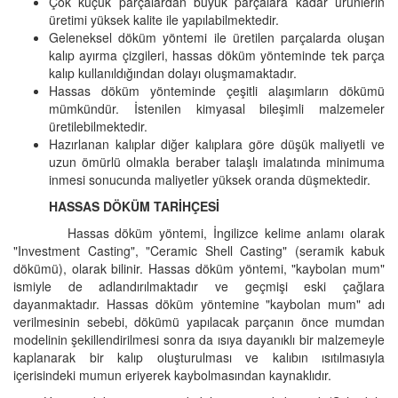
Çok küçük parçalardan büyük parçalara kadar ürünlerin
üretimi yüksek kalite ile yapılabilmektedir.
Geleneksel döküm yöntemi ile üretilen parçalarda oluşan
kalıp ayırma çizgileri, hassas döküm yönteminde tek parça
kalıp kullanıldığından dolayı oluşmamaktadır.
Hassas döküm yönteminde çeşitli alaşımların dökümü
mümkündür. İstenilen kimyasal bileşimli malzemeler
üretilebilmektedir.
Hazırlanan kalıplar diğer kalıplara göre düşük maliyetli ve
uzun ömürlü olmakla beraber talaşlı imalatında minimuma
inmesi sonucunda maliyetler yüksek oranda düşmektedir.
HASSAS DÖKÜM TARİHÇESİ
Hassas döküm yöntemi, İngilizce kelime anlamı olarak
"Investment Casting", "Ceramic Shell Casting" (seramik kabuk
dökümü), olarak bilinir. Hassas döküm yöntemi, "kaybolan mum"
ismiyle de adlandırılmaktadır ve geçmişi eski çağlara
dayanmaktadır. Hassas döküm yöntemine "kaybolan mum" adı
verilmesinin sebebi, dökümü yapılacak parçanın önce mumdan
modelinin şekillendirilmesi sonra da ısıya dayanıklı bir malzemeyle
kaplanarak bir kalıp oluşturulması ve kalıbın ısıtılmasıyla
içerisindeki mumun eriyerek kaybolmasından kaynaklıdır.