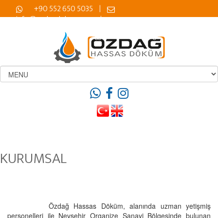
+90 552 650 5035
|
info@ozdagdokum.com
|
KURUMSAL
Özdağ Hassas Döküm, alanında uzman yetişmiş
personelleri ile Nevşehir Organize Sanayi Bölgesinde bulunan