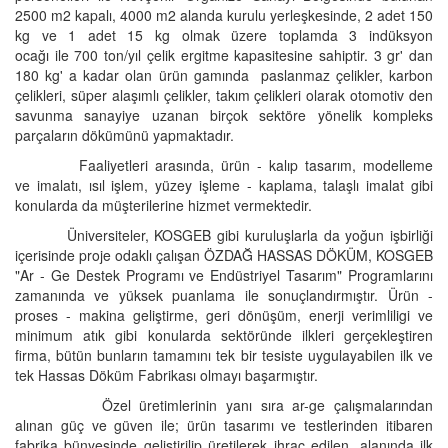
2500 m2 kapalı, 4000 m2 alanda kurulu yerleşkesinde, 2 adet 150
kg ve 1 adet 15 kg olmak üzere toplamda 3 indüksyon
ocağı ile 700 ton/yıl çelik ergitme kapasitesine sahiptir. 3 gr' dan
180 kg' a kadar olan ürün gamında paslanmaz çelikler, karbon
çelikleri, süper alaşımlı çelikler, takım çelikleri olarak otomotiv den
savunma sanayiye uzanan birçok sektöre yönelik kompleks
parçaların dökümünü yapmaktadır.
Faaliyetleri arasında, ürün - kalıp tasarım, modelleme
ve imalatı, ısıl işlem, yüzey işleme - kaplama, talaşlı imalat gibi
konularda da müşterilerine hizmet vermektedir.
Üniversiteler, KOSGEB gibi kuruluşlarla da yoğun işbirliği
içerisinde proje odaklı çalışan ÖZDAĞ HASSAS DÖKÜM, KOSGEB
"Ar - Ge Destek Programı ve Endüstriyel Tasarım" Programlarını
zamanında ve yüksek puanlama ile sonuçlandırmıştır. Ürün -
proses - makina geliştirme, geri dönüşüm, enerji verimliligi ve
minimum atık gibi konularda sektöründe ilkleri gerçekleştiren
firma, bütün bunların tamamını tek bir tesiste uygulayabilen ilk ve
tek Hassas Döküm Fabrikası olmayı başarmıştır.
Özel üretimlerinin yanı sıra ar-ge çalışmalarından
alınan güç ve güven ile; ürün tasarımı ve testlerinden itibaren
fabrika bünyesinde geliştirilip üretilerek ihrac edilen, alanında ilk